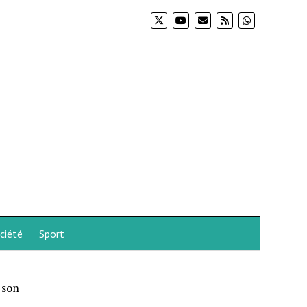
ciété
Sport
 son