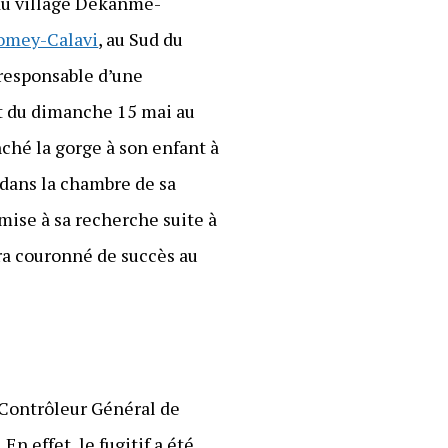
 du village Dékanmè-
omey-Calavi
, au Sud du
 responsable d’une
it du dimanche 15 mai au
nché la gorge à son enfant à
 dans la chambre de sa
 mise à sa recherche suite à
era couronné de succès au
 Contrôleur Général de
. En effet, le fugitif a été