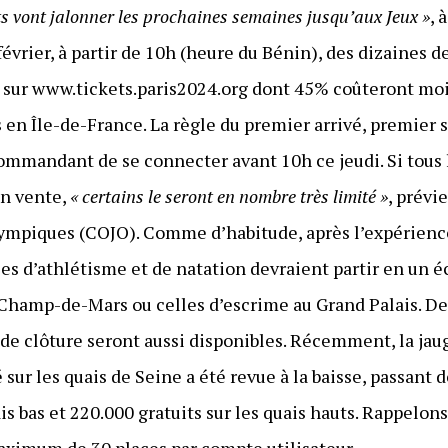
ets vont jalonner les prochaines semaines jusqu’aux Jeux »
, 
8 février, à partir de 10h (heure du Bénin), des dizaines 
e sur www.tickets.paris2024.org dont 45% coûteront mo
en Île-de-France. La règle du premier arrivé, premier s
commandant de se connecter avant 10h ce jeudi. Si tous 
en vente,
« certains le seront en nombre très limité »
, prévi
lympiques (COJO). Comme d’habitude, après l’expérienc
les d’athlétisme et de natation devraient partir en un é
 Champ-de-Mars ou celles d’escrime au Grand Palais. De
de clôture seront aussi disponibles. Récemment, la jau
ur les quais de Seine a été revue à la baisse, passant 
s bas et 220.000 gratuits sur les quais hauts. Rappelons 
aximum de 30 places par compte utilisateur.