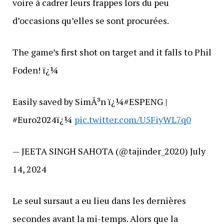
voire à cadrer leurs frappes lors du peu
d’occasions qu’elles se sont procurées.
The game’s first shot on target and it falls to Phil
Foden! ï¿¼
Easily saved by SimÃ³n ï¿¼#ESPENG |
#Euro2024ï¿¼
pic.twitter.com/U5FiyWL7q0
— JEETA SINGH SAHOTA (@tajinder_2020) July
14, 2024
Le seul sursaut a eu lieu dans les dernières
secondes avant la mi-temps. Alors que la