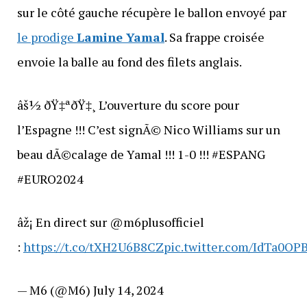
sur le côté gauche récupère le ballon envoyé par
le prodige
Lamine Yamal
. Sa frappe croisée
envoie la balle au fond des filets anglais.
âš½ ðŸ‡ªðŸ‡¸ L’ouverture du score pour
l’Espagne !!! C’est signÃ© Nico Williams sur un
beau dÃ©calage de Yamal !!! 1-0 !!! #ESPANG
#EURO2024
âž¡ En direct sur @m6plusofficiel
:
https://t.co/tXH2U6B8CZ
pic.twitter.com/IdTa0O
— M6 (@M6) July 14, 2024