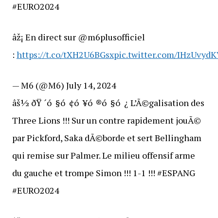
#EURO2024
âž¡ En direct sur @m6plusofficiel
:
https://t.co/tXH2U6BGsx
pic.twitter.com/IHzUvyd
— M6 (@M6) July 14, 2024
âš½ ðŸ ´ó §ó ¢ó ¥ó ®ó §ó ¿ L’Ã©galisation des
Three Lions !!! Sur un contre rapidement jouÃ©
par Pickford, Saka dÃ©borde et sert Bellingham
qui remise sur Palmer. Le milieu offensif arme
du gauche et trompe Simon !!! 1-1 !!! #ESPANG
#EURO2024