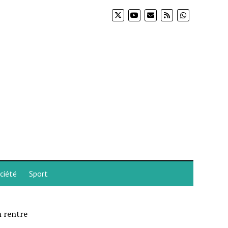
ciété
Sport
m rentre