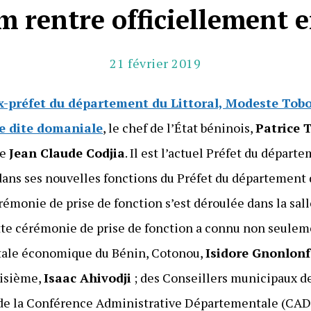
m rentre officiellement 
21 février 2019
x-préfet du département du Littoral, Modeste Tobo
re dite domaniale
, le chef de l’État béninois,
Patrice 
de
Jean Claude Codjia
. Il est l’actuel Préfet du départ
 dans ses nouvelles fonctions du Préfet du département 
érémonie de prise de fonction s’est déroulée dans la sal
tte cérémonie de prise de fonction a connu non seulem
pitale économique du Bénin, Cotonou,
Isidore Gnonlon
oisième,
Isaac Ahivodji
; des Conseillers municipaux de
 la Conférence Administrative Départementale (CAD) d