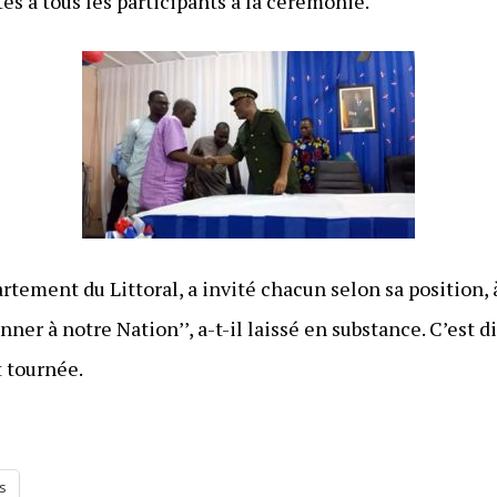
ités à tous les participants à la cérémonie.
tement du Littoral, a invité chacun selon sa position, à
ner à notre Nation’’, a-t-il laissé en substance. C’est d
 tournée.
s