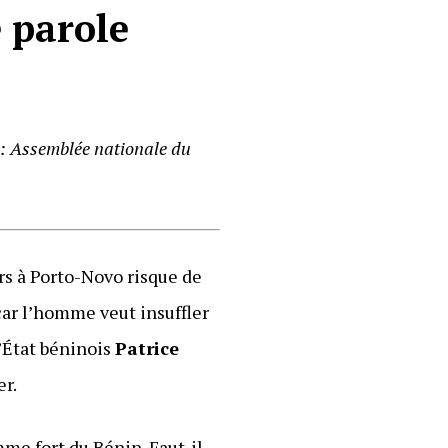
 parole
 : Assemblée nationale du
rs à Porto-Novo risque de
 car l’homme veut insuffler
’État béninois
Patrice
er.
me fort du Bénin. Faut-il