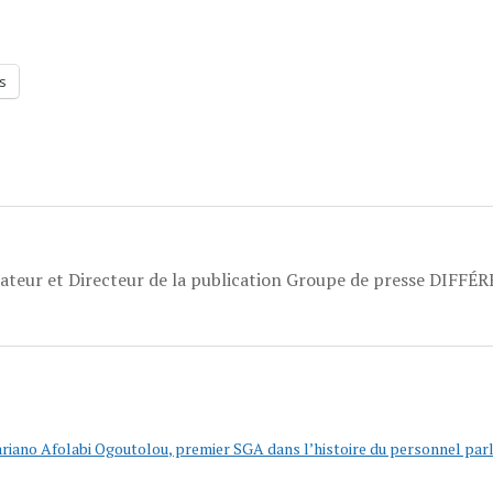
s
dateur et Directeur de la publication Groupe de presse DIFFÉ
riano Afolabi Ogoutolou, premier SGA dans l’histoire du personnel parl