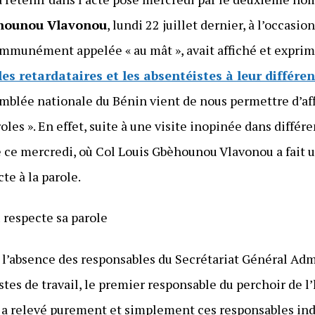
hounou Vlavonou
, lundi 22 juillet dernier, à l’occasio
mmunément appelée « au mât », avait affiché et expri
les retardataires et les absentéistes à leur différe
emblée nationale du Bénin vient de nous permettre d’aff
oles ». En effet, suite à une visite inopinée dans différ
e ce mercredi, où Col Louis Gbèhounou Vlavonou a fait 
cte à la parole.
respecte sa parole
l’absence des responsables du Secrétariat Général Admi
stes de travail, le premier responsable du perchoir de 
e a relevé purement et simplement ces responsables indé