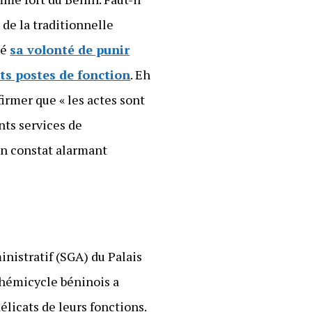
n de la traditionnelle
mé
sa volonté de punir
nts postes de fonction
. Eh
irmer que « les actes sont
ents services de
un constat alarmant
nistratif (SGA) du Palais
l’hémicycle béninois a
licats de leurs fonctions.