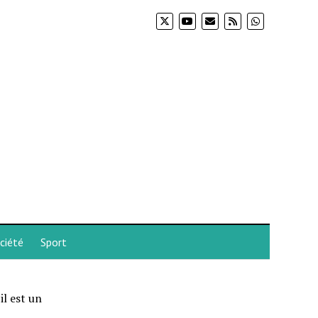
ciété
Sport
l est un