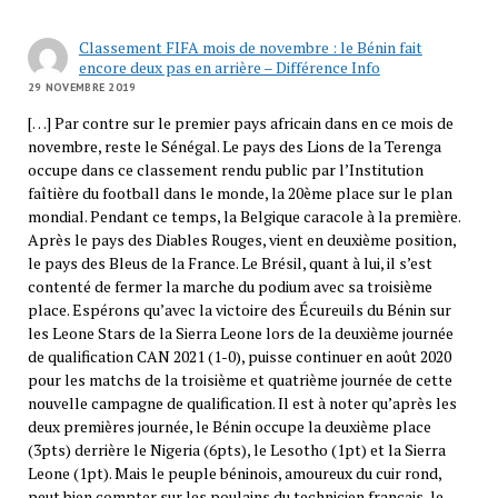
Classement FIFA mois de novembre : le Bénin fait
encore deux pas en arrière – Différence Info
29 NOVEMBRE 2019
[…] Par contre sur le premier pays africain dans en ce mois de
novembre, reste le Sénégal. Le pays des Lions de la Terenga
occupe dans ce classement rendu public par l’Institution
faîtière du football dans le monde, la 20ème place sur le plan
mondial. Pendant ce temps, la Belgique caracole à la première.
Après le pays des Diables Rouges, vient en deuxième position,
le pays des Bleus de la France. Le Brésil, quant à lui, il s’est
contenté de fermer la marche du podium avec sa troisième
place. Espérons qu’avec la victoire des Écureuils du Bénin sur
les Leone Stars de la Sierra Leone lors de la deuxième journée
de qualification CAN 2021 (1-0), puisse continuer en août 2020
pour les matchs de la troisième et quatrième journée de cette
nouvelle campagne de qualification. Il est à noter qu’après les
deux premières journée, le Bénin occupe la deuxième place
(3pts) derrière le Nigeria (6pts), le Lesotho (1pt) et la Sierra
Leone (1pt). Mais le peuple béninois, amoureux du cuir rond,
peut bien compter sur les poulains du technicien français, le