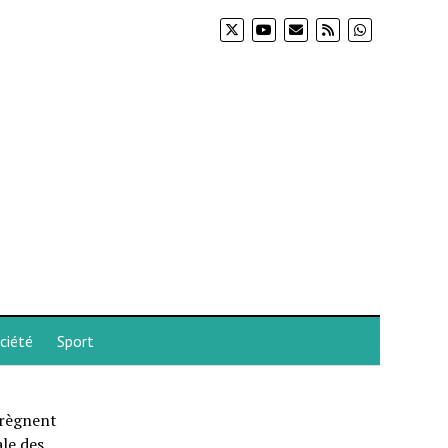
ciété
Sport
prègnent
le des