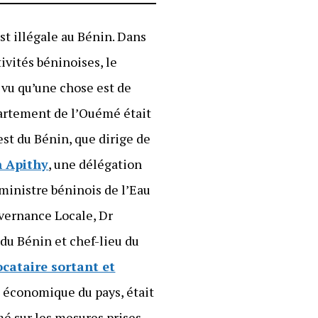
st illégale au Bénin. Dans
tivités béninoises, le
 vu qu’une chose est de
épartement de l’Ouémé était
est du Bénin, que dirige de
n Apithy
, une délégation
 ministre béninois de l’Eau
uvernance Locale, Dr
 du Bénin et chef-lieu du
ocataire sortant et
le économique du pays, était
mé sur les mesures prises