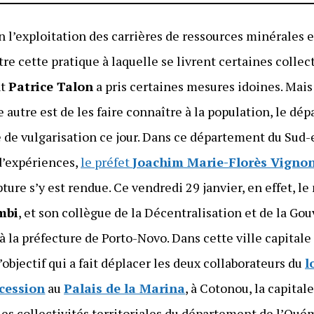
 l’exploitation des carrières de ressources minérales e
tre cette pratique à laquelle se livrent certaines collec
nt
Patrice Talon
a pris certaines mesures idoines. Mais
 autre est de les faire connaître à la population, le d
e de vulgarisation ce jour. Dans ce département du Sud-
d’expériences,
le préfet
Joachim Marie-Florès Vigno
re s’y est rendue. Ce vendredi 29 janvier, en effet, le
mbi
, et son collègue de la Décentralisation et de la Go
 à la préfecture de Porto-Novo. Dans cette ville capitale
bjectif qui a fait déplacer les deux collaborateurs du
l
ccession
au
Palais de la Marina
, à Cotonou, la capita
les collectivités territoriales du département de l’Oué