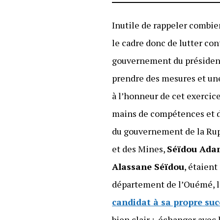
Inutile de rappeler combien
le cadre donc de lutter con
gouvernement du préside
prendre des mesures et une
à l’honneur de cet exercic
mains de compétences et 
du gouvernement de la Ruptu
et des Mines,
Séïdou Ada
Alassane Séïdou
, étaient
département de l’Ouémé, l’o
candidat à sa propre su
bien clair : échanger avec 