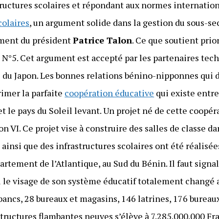
tructures scolaires et répondant aux normes internation
olaires
, un argument solide dans la gestion du sous-s
ement du président
Patrice Talon
. Ce que soutient pri
e N°5. Cet argument est accepté par les partenaires t
e du Japon. Les bonnes relations bénino-nipponnes qui 
imer la parfaite
coopération éducative
qui existe entre
et le pays du Soleil levant. Un projet né de cette coopé
Japon VI. Ce projet vise à construire des salles de classe 
 ainsi que des infrastructures scolaires ont été réalisée
rtement de l’Atlantique, au Sud du Bénin. Il faut signale
vu le visage de son système éducatif totalement changé a
ancs, 28 bureaux et magasins, 146 latrines, 176 bureaux
structures flambantes neuves s’élève à 7.285.000.000 Fr