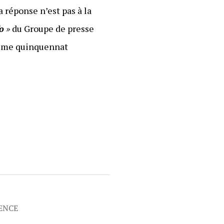
a réponse n’est pas à la
fo
»
du Groupe de presse
xième quinquennat
RENCE