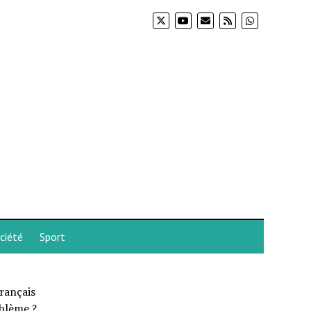
ciété
Sport
rançais
oblème ?