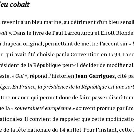
leu cobalt
 à revenir à un bleu marine, au détriment d’un bleu sensi
balt »
. Dans le livre de Paul Larrouturou et Eliott Blonde
 drapeau original, permettant de mettre l’accent sur
« 
eur qui avait été choisie par la Convention en 1794. La s
ésident de la République peut-il décider de modifier ai
este.
« Oui »
, répond l’historien
Jean Garrigues
, cité p
lèges. En France, la présidence de la République est une so
té. Une nuance qui permet donc de faire passer discrète
ue la
« souveraineté européenne »
souvent promue par Em
ationales. Il convient de rappeler que cette modification
lle de la fête nationale du 14 juillet. Pour l’instant, cet