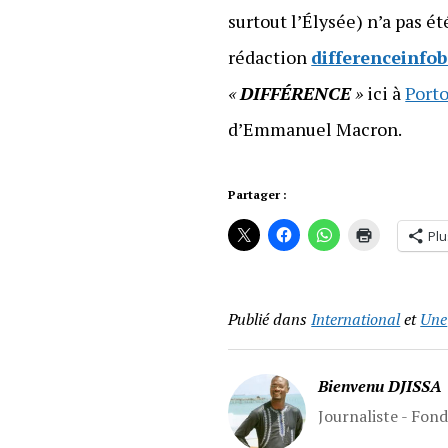
surtout l’Élysée) n’a pas ét
rédaction
differenceinfo
«
DIFFÉRENCE
»
ici à
Port
d’Emmanuel Macron.
Partager :
Plu
Publié dans
International
et
Une
Bienvenu DJISSA
Journaliste - Fon