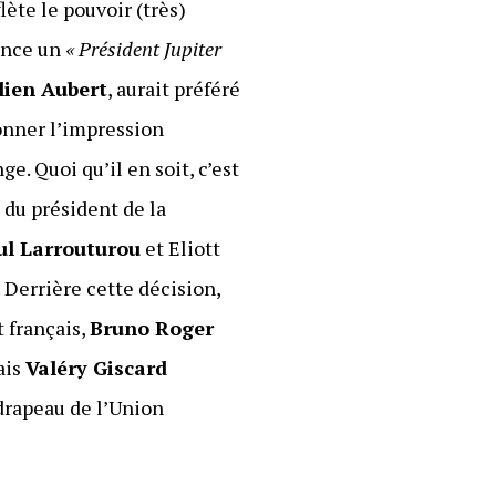
ète le pouvoir (très)
tance un
« Président Jupiter
lien Aubert
, aurait préféré
donner l’impression
e. Quoi qu’il en soit, c’est
e du président de la
ul Larrouturou
et Eliott
. Derrière cette décision,
t français,
Bruno Roger
ais
Valéry Giscard
 drapeau de l’Union