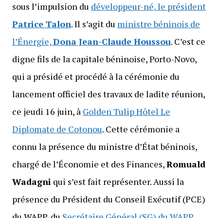
sous l’impulsion du
développeur-né, le président
Patrice Talon
. Il s’agit du
ministre béninois de
l’Énergie,
Dona Jean-Claude Houssou
. C’est ce
digne fils de la capitale béninoise, Porto-Novo,
qui a présidé et procédé à la cérémonie du
lancement officiel des travaux de ladite réunion,
ce jeudi 16 juin, à
Golden Tulip Hôtel Le
Diplomate de Cotonou
. Cette cérémonie a
connu la présence du ministre d’État béninois,
chargé de l’Économie et des Finances,
Romuald
Wadagni
qui s’est fait représenter. Aussi la
présence du Président du Conseil Exécutif (PCE)
du WAPP, du
Secrétaire Général (SG) du WAPP
,