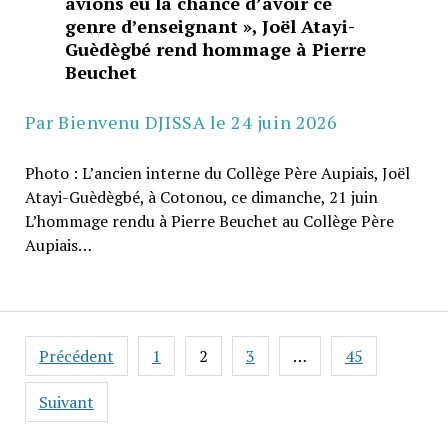
avions eu la chance d’avoir ce
genre d’enseignant », Joël Atayi-
Guèdègbé rend hommage à Pierre
Beuchet
Par Bienvenu DJISSA le 24 juin 2026
Photo : L’ancien interne du Collège Père Aupiais, Joël
Atayi-Guèdègbé, à Cotonou, ce dimanche, 21 juin
L’hommage rendu à Pierre Beuchet au Collège Père
Aupiais…
Pagination
Précédent
1
2
3
…
45
des
publications
Suivant