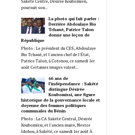
Sakété Centre, Désirée Koubomissi,
poursuit son...
La photo qui fait parler :
Derrière Abdoulaye Bio
Tchané, Patrice Talon
donne une leçon de
République
Photo : Le président du CES, Abdoulaye
Bio Tchané, et l'ancien chef de l'État,
Patrice Talon, à Cotonou, ce samedi 1er
août Certaines images valent...
66 ans de
l’indépendance : Sakété
distingue Désirée
Koubomissi, une figure
historique de la gouvernance locale et
doyenne des femmes politiques
communales du Bénin
Photo : La CA Sakété Central, Désirée
Koubomissi, et l'ancien maire, Nestor
Idohou, à Sakété, ce samedi 1er août À