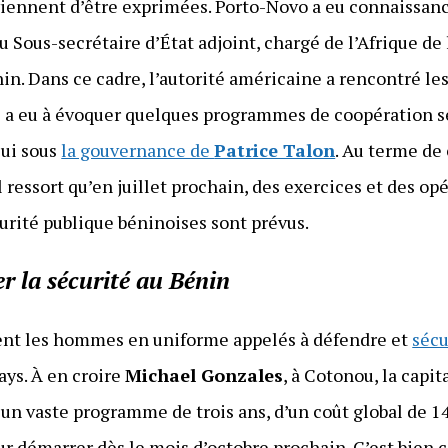
iennent d’être exprimées. Porto-Novo a eu connaissance
l du Sous-secrétaire d’État adjoint, chargé de l’Afrique 
nin. Dans ce cadre, l’autorité américaine a rencontré le
l a eu à évoquer quelques programmes de coopération s
lui sous
la gouvernance de
Patrice Talon
. Au terme de 
il ressort qu’en juillet prochain, des exercices et des op
curité publique béninoises sont prévus.
er la sécurité au Bénin
ent les hommes en uniforme appelés à défendre et
sécu
ays. À en croire
Michael Gonzales
, à Cotonou, la cap
s un vaste programme de trois ans, d’un coût global de 14
 démarrer dès le mois d’octobre prochain. C’est bien ce