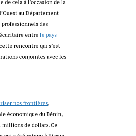
 de cela à l’occasion de la
de l’Ouest au Département
s professionnels des
écuritaire entre
le pays
cette rencontre qui s’est
érations conjointes avec les
riser nos frontières
,
itale économique du Bénin,
 millions de dollars. Ce
 qui a été retenu à l’issue