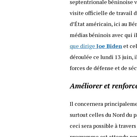
septentrionale béninoise v
visite officielle de travai
d’État américain, ici au Bé
médias béninois avec qui i
que dirige
Joe Biden
et ce
déroulée ce lundi 13 juin, 
forces de défense et de sé
Améliorer et renforc
Il concernera principalem
surtout celles du Nord du p
ceci sera possible à traver
programme est attendu pour