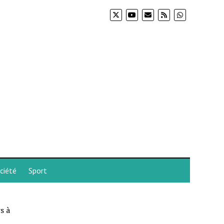
ciété
Sport
s à