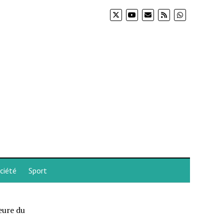
ciété
Sport
eure du