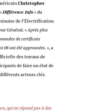
américain
Christopher
«
Différence Info
»
du
inoise de l’Électrification
teur Général.
« Après plus
emandes de certificats
t 08 ont été approuvées. »
, a
fficielle des travaux de
ticipants de faire un état de
ifférents acteurs clés.
eurs, qui ne répond pas à des