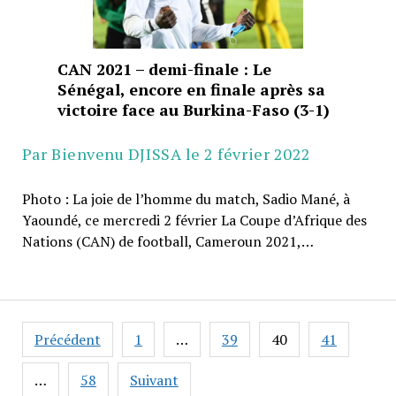
CAN 2021 – demi-finale : Le
Sénégal, encore en finale après sa
victoire face au Burkina-Faso (3-1)
Par Bienvenu DJISSA le 2 février 2022
Photo : La joie de l’homme du match, Sadio Mané, à
Yaoundé, ce mercredi 2 février La Coupe d’Afrique des
Nations (CAN) de football, Cameroun 2021,…
Pagination
Précédent
1
…
39
40
41
des
publications
…
58
Suivant